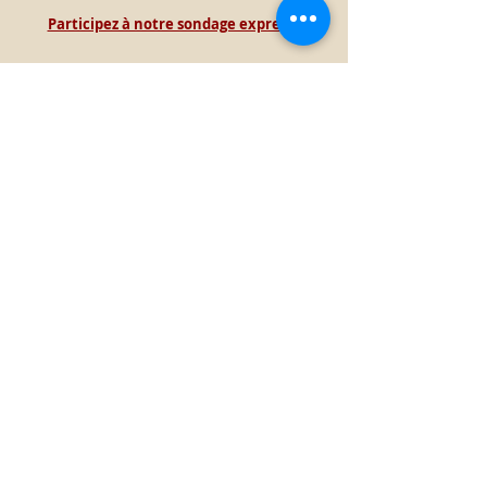
Participez à notre sondage express !
Accueil
Contact direct
Lettre d'information
Le Théâtre de Bligny : Patrimoine
d'Intérêt Régional d'Île-de-France