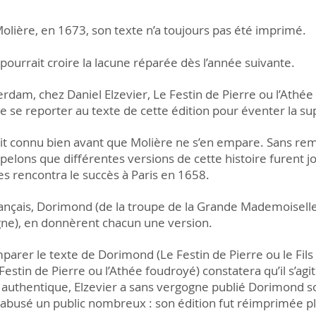
 Molière, en 1673, son texte n’a toujours pas été imprimé.
 pourrait croire la lacune réparée dès l’année suivante.
rdam, chez Daniel Elzevier, Le Festin de Pierre ou l’Athé
t de se reporter au texte de cette édition pour éventer la s
ait connu bien avant que Molière ne s’en empare. Sans rem
ppelons que différentes versions de cette histoire furent 
lles rencontra le succès à Paris en 1658.
ançais, Dorimond (de la troupe de la Grande Mademoiselle) pu
gne), en donnèrent chacun une version.
parer le texte de Dorimond (Le Festin de Pierre ou le Fils 
Festin de Pierre ou l’Athée foudroyé) constatera qu’il s’ag
 authentique, Elzevier a sans vergogne publié Dorimond so
si abusé un public nombreux : son édition fut réimprimée pl