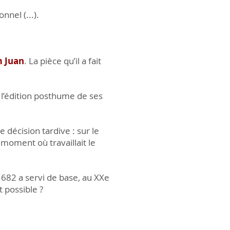
nnel (...).
m Juan
. La pièce qu’il a fait
 l’édition posthume de ses
ne décision tardive : sur le
 moment où travaillait le
1682 a servi de base, au XXe
t possible ?