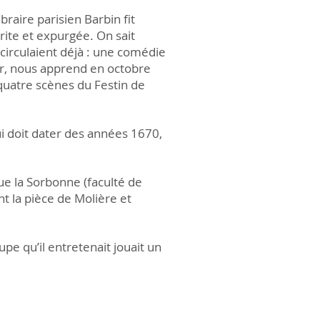
braire parisien Barbin fit
crite et expurgée. On sait
 circulaient déjà : une comédie
ur, nous apprend en octobre
uatre scènes du Festin de
qui doit dater des années 1670,
ue la Sorbonne (faculté de
nt la pièce de Molière et
upe qu’il entretenait jouait un