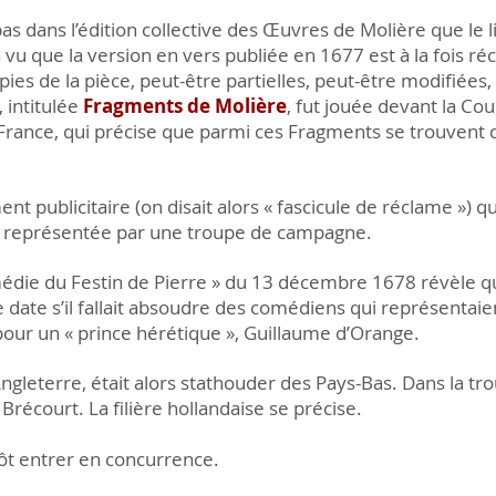
as dans l’édition collective des Œuvres de Molière que le li
 vu que la version en vers publiée en 1677 est à la fois ré
pies de la pièce, peut-être partielles, peut-être modifiées,
 intitulée
Fragments de Molière
, fut jouée devant la Co
ance, qui précise que parmi ces Fragments se trouvent q
nt publicitaire (on disait alors « fascicule de réclame ») 
it représentée par une troupe de campagne.
médie du Festin de Pierre » du 13 décembre 1678 révèle q
 date s’il fallait absoudre des comédiens qui représentaie
pour un « prince hérétique », Guillaume d’Orange.
Angleterre, était alors stathouder des Pays-Bas. Dans la tro
récourt. La filière hollandaise se précise.
ôt entrer en concurrence.