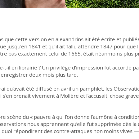
s que cette version en alexandrins ait été écrite et publiée
que jusqu’en 1841 et qu’il ait fallu attendre 1847 pour que
tre pas exactement celui de 1665, était néanmoins plus pro
t-il en librairie ? Un privilège d’impression fut accordé pa
fit enregistrer deux mois plus tard.
st vrai qu’avait été diffusé en avril un pamphlet, les Obser
i s’en prenait vivement à Molière et l’accusait, chose grave,
bre scène du « pauvre à qui l’on donne l’aumône à condition 
Observations nous apprennent qu’elle fut supprimée dès la
 à quoi répondirent des contre-attaques non moins vives