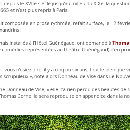
 depuis le XVIIe siècle jusqu’au milieu du XIXe, la questio
65 et n’est plus repris à Paris.
it composée en prose rythmée, refait surface, le 12 févri
exandrins !
mais installés à l’Hôtel Guénégaud, ont demandé à
Thomas
e comédies représentées au théâtre Guénégaud) d’en proc
t vous n’osiez dire, il y a cinq ou six ans, tout le bien que
les scrupuleux », note alors Donneau de Visé dans Le Nouv
me Donneau de Visé, « elle n’a rien perdu des beautés de s
e Thomas Corneille sera reproduite en appendice dans la n